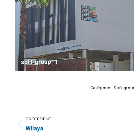
soft-group–1
Catégorie :
Soft grou
NAVIGATION
PRÉCÉDENT
ALBUM
Wilaya
Album