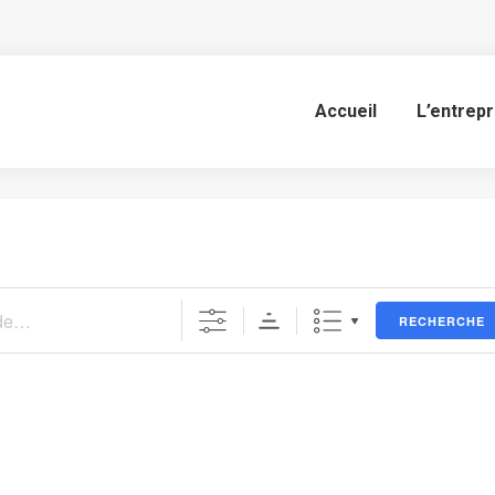
Emplacements
Accueil
L’entrepr
Vous êtes ici :
Accueil
Évènements
Emplacements
RECHERCHE