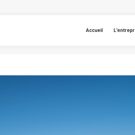
AOS cour des comptes
Accueil
L’entrepr
Vous êtes ici :
Accueil
Project
AOS cour des comptes