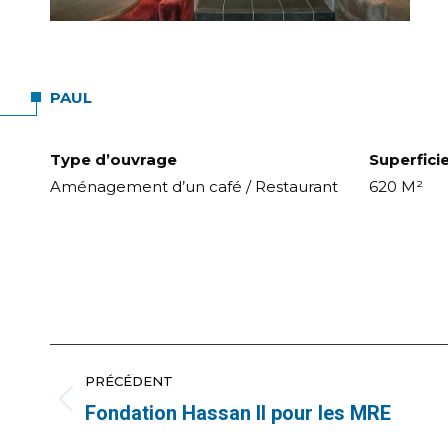
PAUL
Type d’ouvrage
Superfici
Aménagement d’un café / Restaurant
620 M²
NAVIGATION
PRÉCÉDENT
DE
Fondation Hassan II pour les MRE
Onglet
précédent