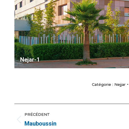
Nejar-1
Catégorie :
Nejjar
NAVIGATION
PRÉCÉDENT
ALBUM
Mauboussin
Album