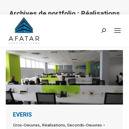
Archives de portfolio :
Réalisations
Vous êtes ici :
Recherche
:
EVERIS
Gros-Oeuvres
,
Réalisations
,
Seconds-Oeuvres